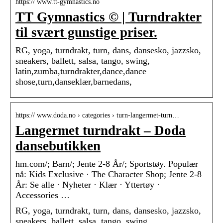
https:// www.tt-gymnastics.no
TT Gymnastics © | Turndrakter
til svært gunstige priser.
RG, yoga, turndrakt, turn, dans, dansesko, jazzsko,
sneakers, ballett, salsa, tango, swing,
latin,zumba,turndrakter,dance,dance
shose,turn,danseklær,barnedans,
https:// www.doda.no › categories › turn-langermet-turn…
Langermet turndrakt – Doda
dansebutikken
hm.com/; Barn/; Jente 2-8 År/; Sportstøy. Populær
nå: Kids Exclusive · The Character Shop; Jente 2-8
År: Se alle · Nyheter · Klær · Yttertøy ·
Accessories …
RG, yoga, turndrakt, turn, dans, dansesko, jazzsko,
sneakers, ballett, salsa, tango, swing,