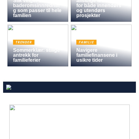
Slik velger du
allsidige løsningen
baderomsinnrednin
for både innendørs
g som passer til hele
og utendørs
familien
prosjekter
TRENDER
FAMILIE
Sommerklær: stilige
Navigere
antrekk for
familiefinansene i
familieferier
usikre tider