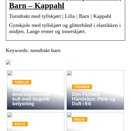
Barn – Kappahl
Turndrakt med tyllskjørt | Lilla | Barn | Kappahl
Gymkjole med tyllskjørt og glitterbånd i elastikken i
midjen. Lange ermer og innerskjørt.
Keywords: turndrakt barn
FAMILIE
TRENDER
Slik gjør du
tenåringsrommet
Den Perfekte
kult med fargerik
Håndsåpe: Pleie og
belysning
Duft i Ett
BOLIG
BOLIG
Oljet kryssfiner: Den