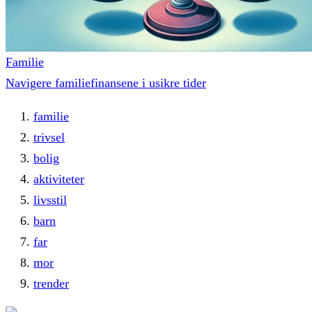
Familie
Navigere familiefinansene i usikre tider
familie
trivsel
bolig
aktiviteter
livsstil
barn
far
mor
trender