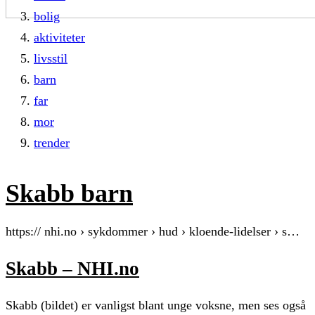
bolig
aktiviteter
livsstil
barn
far
mor
trender
Skabb barn
https:// nhi.no › sykdommer › hud › kloende-lidelser › s…
Skabb – NHI.no
Skabb (bildet) er vanligst blant unge voksne, men ses også