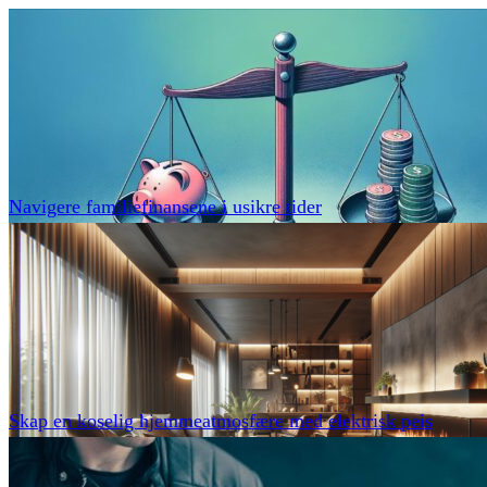
Navigere familiefinansene i usikre tider
Skap en koselig hjemmeatmosfære med elektrisk peis