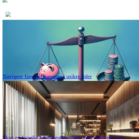
Navigere familiefinansene i usikre tider
Skap en koselig hjemmeatmosfære med elektrisk peis