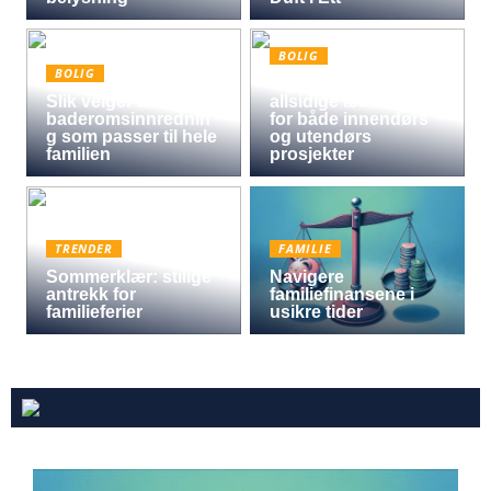
BOLIG
BOLIG
Oljet kryssfiner: Den
Slik velger du
allsidige løsningen
baderomsinnrednin
for både innendørs
g som passer til hele
og utendørs
familien
prosjekter
TRENDER
FAMILIE
Sommerklær: stilige
Navigere
antrekk for
familiefinansene i
familieferier
usikre tider