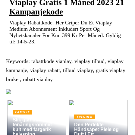
Viaplay Gratis 1 Måned 2023 21
Kampanjekode
Viaplay Rabattkode. Her Griper Du Et Viaplay
Medium Abonnement Inkludert Sport Og
Nyhetskanaler For Kun 399 Kr Per Måned. Gyldig
til: 14-5-23.
Keywords: rabattkode viaplay, viaplay tilbud, viaplay
kampanje, viaplay rabatt, tilbud viaplay, gratis viaplay
bruker, rabatt viaplay
FAMILIE
TRENDER
Slik gjør du
tenåringsrommet
Den Perfekte
kult med fargerik
Håndsåpe: Pleie og
belysning
Duft i Ett