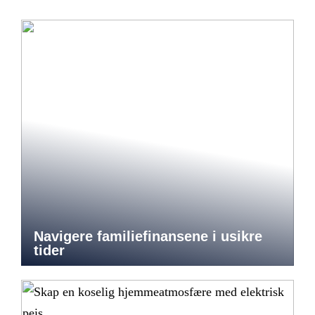
Navigere familiefinansene i usikre
tider