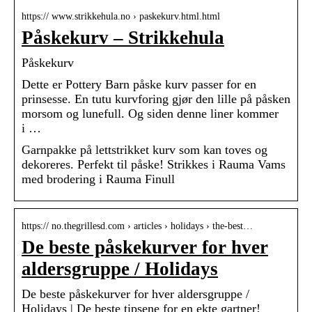
https:// www.strikkehula.no › paskekurv.html.html
Påskekurv – Strikkehula
Påskekurv
Dette er Pottery Barn påske kurv passer for en
prinsesse. En tutu kurvforing gjør den lille på påsken
morsom og lunefull. Og siden denne liner kommer
i …
Garnpakke på lettstrikket kurv som kan toves og
dekoreres. Perfekt til påske! Strikkes i Rauma Vams
med brodering i Rauma Finull
https:// no.thegrillesd.com › articles › holidays › the-best…
De beste påskekurver for hver
aldersgruppe / Holidays
De beste påskekurver for hver aldersgruppe /
Holidays | De beste tipsene for en ekte gartner!