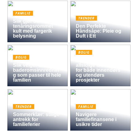
FAMILIE
TRENDER
Slik gjør du
tenåringsrommet
Den Perfekte
kult med fargerik
Håndsåpe: Pleie og
belysning
Duft i Ett
BOLIG
BOLIG
Oljet kryssfiner: Den
Slik velger du
allsidige løsningen
baderomsinnrednin
for både innendørs
g som passer til hele
og utendørs
familien
prosjekter
TRENDER
FAMILIE
Sommerklær: stilige
Navigere
antrekk for
familiefinansene i
familieferier
usikre tider