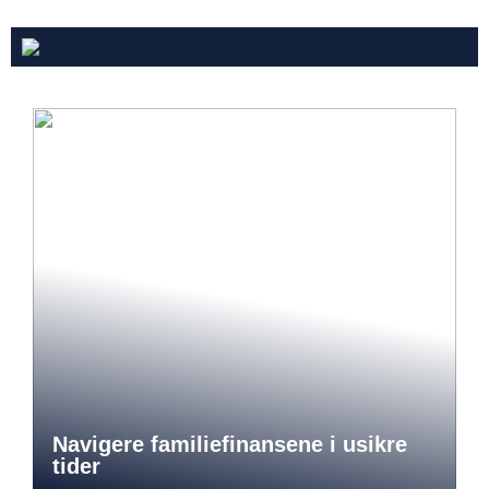
Navigere familiefinansene i usikre
tider