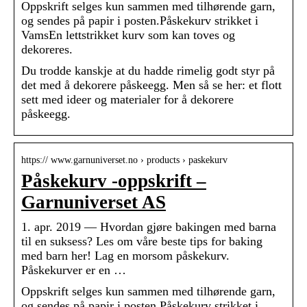
Oppskrift selges kun sammen med tilhørende garn,
og sendes på papir i posten.Påskekurv strikket i
VamsEn lettstrikket kurv som kan toves og
dekoreres.
Du trodde kanskje at du hadde rimelig godt styr på
det med å dekorere påskeegg. Men så se her: et flott
sett med ideer og materialer for å dekorere
påskeegg.
https:// www.garnuniverset.no › products › paskekurv
Påskekurv -oppskrift –
Garnuniverset AS
1. apr. 2019 — Hvordan gjøre bakingen med barna
til en suksess? Les om våre beste tips for baking
med barn her! Lag en morsom påskekurv.
Påskekurver er en …
Oppskrift selges kun sammen med tilhørende garn,
og sendes på papir i posten.Påskekurv strikket i