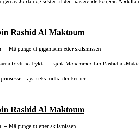
ngen av Jordan og søster til den nåværende kongen, Abdullah 
bin Rashid Al Maktoum
 – Må punge ut gigantsum etter skilsmissen
to barna fordi ho frykta … sjeik Mohammed bin Rashid al-Mak
rinsesse Haya seks milliarder kroner.
bin Rashid Al Maktoum
 – Må punge ut etter skilsmissen