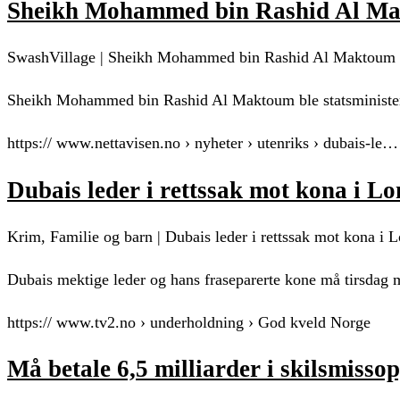
Sheikh Mohammed bin Rashid Al Ma
SwashVillage | Sheikh Mohammed bin Rashid Al Maktoum 
Sheikh Mohammed bin Rashid Al Maktoum ble statsminister o
https:// www.nettavisen.no › nyheter › utenriks › dubais-le…
Dubais leder i rettssak mot kona i L
Krim, Familie og barn | Dubais leder i rettssak mot kona i 
Dubais mektige leder og hans fraseparerte kone må tirsdag m
https:// www.tv2.no › underholdning › God kveld Norge
Må betale 6,5 milliarder i skilsmiss