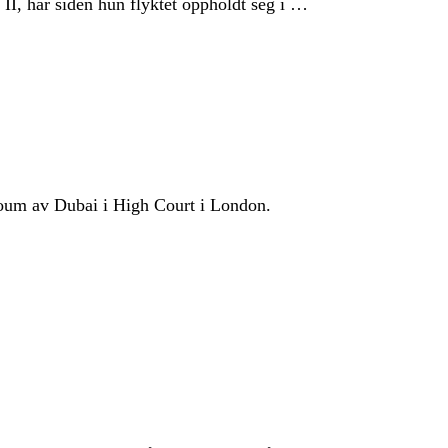
II, har siden hun flyktet oppholdt seg i …
toum av Dubai i High Court i London.