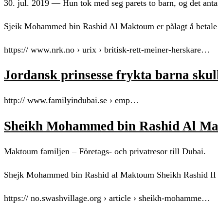
30. jul. 2019 — Hun tok med seg parets to barn, og det an
Sjeik Mohammed bin Rashid Al Maktoum er pålagt å betale p
https:// www.nrk.no › urix › britisk-rett-meiner-herskare…
Jordansk prinsesse frykta barna skul
http:// www.familyindubai.se › emp…
Sheikh Mohammed bin Rashid Al Ma
Maktoum familjen – Företags- och privatresor till Dubai.
Shejk Mohammed bin Rashid al Maktoum Sheikh Rashid II b
https:// no.swashvillage.org › article › sheikh-mohamme…