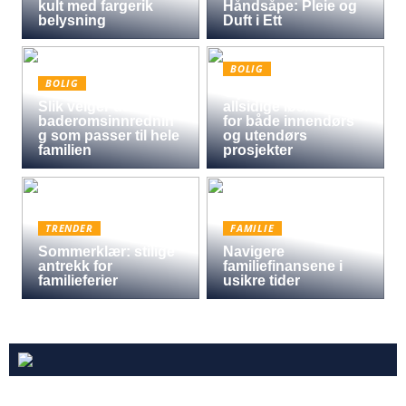
kult med fargerik
Håndsåpe: Pleie og
belysning
Duft i Ett
BOLIG
BOLIG
Oljet kryssfiner: Den
Slik velger du
allsidige løsningen
baderomsinnrednin
for både innendørs
g som passer til hele
og utendørs
familien
prosjekter
TRENDER
FAMILIE
Sommerklær: stilige
Navigere
antrekk for
familiefinansene i
familieferier
usikre tider