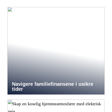
Navigere familiefinansene i usikre
tider