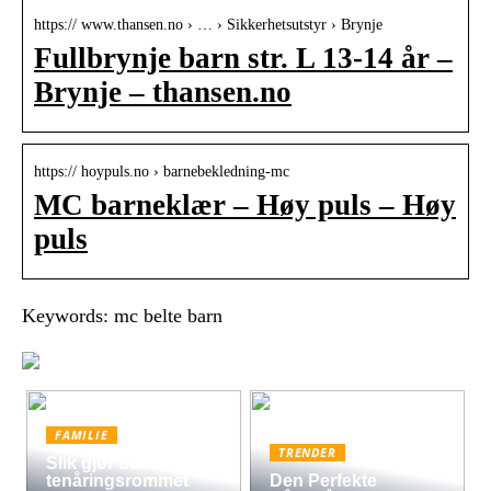
https:// www.thansen.no › … › Sikkerhetsutstyr › Brynje
Fullbrynje barn str. L 13-14 år –
Brynje – thansen.no
https:// hoypuls.no › barnebekledning-mc
MC barneklær – Høy puls – Høy
puls
Keywords: mc belte barn
FAMILIE
TRENDER
Slik gjør du
tenåringsrommet
Den Perfekte