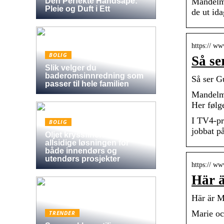
Den Perfekte Håndsåpe:
Mandelma
Pleie og Duft i Ett
de ut id
https:// ww
BOLIG
Så se
Slik velger du
baderomsinnredning som
Så ser 
passer til hele familien
Mandelma
Her følg
I TV4-pr
BOLIG
jobbat p
Oljet kryssfiner: Den
allsidige løsningen for
både innendørs og
utendørs prosjekter
https:// ww
Här ä
Här är M
Marie oc
TRENDER