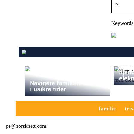
tv.
Keywords:
Skap 
hjem
elekt
Navigere familiefinansene
i usikre tider
familie
triv
pr@norsknett.com