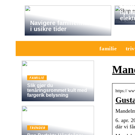
Skap 
hjem
elekt
Navigere familiefinansene
i usikre tider
familie
triv
Mand
FAMILIE
Slik gjør du
tenåringsrommet kult med
https:// w
fargerik belysning
Gusta
Mandelma
6. apr. 
där vi få
TRENDER