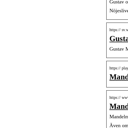
Gustav o
Nöjesliv
https:// sv
Gust
Gustav 
https:// p
Mand
https:// w
Mand
Mandelma
Även om 