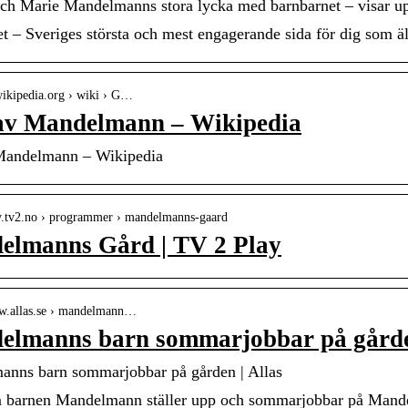
ch Marie Mandelmanns stora lycka med barnbarnet – visar upp
et – Sveriges största och mest engagerande sida för dig som ä
.wikipedia.org › wiki › G…
av Mandelmann – Wikipedia
Mandelmann – Wikipedia
lay.tv2.no › programmer › mandelmanns-gaard
elmanns Gård | TV 2 Play
ww.allas.se › mandelmann…
elmanns barn sommarjobbar på gårde
nns barn sommarjobbar på gården | Allas
barnen Mandelmann ställer upp och sommarjobbar på Mandelman