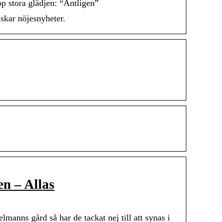
 stora glädjen: “Äntligen”
lskar nöjesnyheter.
n – Allas
ns gård så har de tackat nej till att synas i