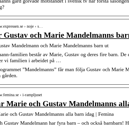
nns gård golvade motståndet i svensk tv när första säsongen
ag?
w.expressen.se › noje › s…
r Gustav och Marie Mandelmanns barn
Gustav Mandelmann och Marie Mandelmanns barn ut
nn-familien består av Marie, Gustav og deres fire barn. De 
er vi familien i arbeidet på …
ogrammet ”Mandelmanns” får man följa Gustav och Marie M
å gården.
w.femina.se › i-rampljuset
r Marie och Gustav Mandelmanns all
arie och Gustav Mandelmanns alla barn idag | Femina
h Gustav Mandelmann har fyra barn – och också barnbarn! Här