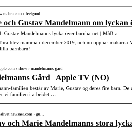
ww.mabra.com › feelgood
e och Gustav Mandelmann om lyckan 
h Gustav Mandelmanns lycka över barnbarnet | MåBra
 Tora blev mamma i december 2019, och nu öppnar makarna
 lilla barnbarn!
.apple.com › show › mandelmanns-gard
elmanns Gård | Apple TV (NO)
nn-familien består av Marie, Gustav og deres fire barn. De 
er vi familien i arbeidet …
jeslivet.newsner.com › gu…
av och Marie Mandelmanns stora lyck