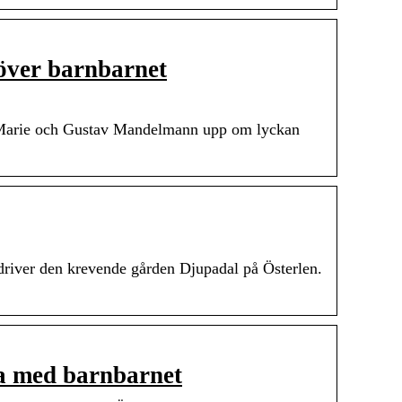
över barnbarnet
 Marie och Gustav Mandelmann upp om lyckan
driver den krevende gården Djupadal på Österlen.
a med barnbarnet