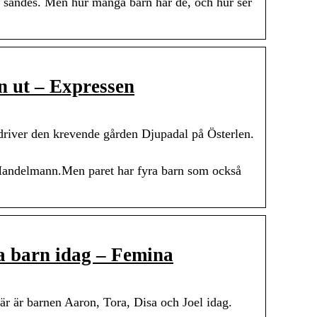
 sändes. Men hur många barn har de, och hur ser
 ut – Expressen
driver den krevende gården Djupadal på Österlen.
andelmann.Men paret har fyra barn som också
a barn idag – Femina
 är barnen Aaron, Tora, Disa och Joel idag.