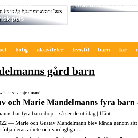
instrumenter til barn
en koselig
meatmosfære med
risk peis
sel
bolig
aktiviteter
livsstil
barn
far
elmanns gård barn
ww.hant.se › noje › mand…
v och Marie Mandelmanns fyra barn – 
nns har fyra barn ihop – så ser de ut idag | Hänt
2022 — Marie och Gustav Mandelmann blev kända genom sitt
r följa deras arbete och vardagliga …