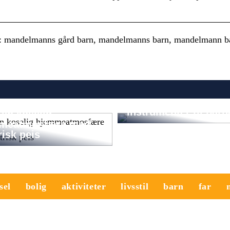
 mandelmanns gård barn, mandelmanns barn, mandelmann b
Slik sparer du store
penger når du skal h
instrumenter til barn
en koselig
meatmosfære med
risk peis
sel
bolig
aktiviteter
livsstil
barn
far