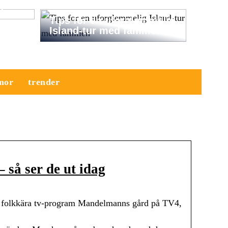
a
Tips for en uforglemmelig
Island-tur med familien
mor
trender
så ser de ut idag
 folkkära tv-program Mandelmanns gård på TV4,