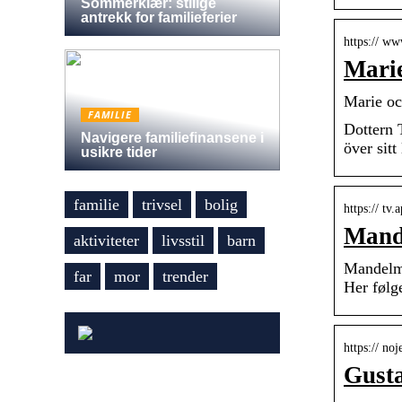
Sommerklær: stilige
antrekk for familieferier
https:// w
Mari
Marie oc
FAMILIE
Dottern
Navigere familiefinansene i
över sitt
usikre tider
familie
trivsel
bolig
https:// tv
Mand
aktiviteter
livsstil
barn
Mandelma
far
mor
trender
Her følg
https:// no
Gust