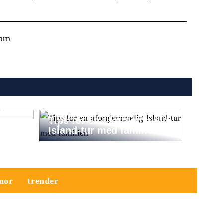
arn
andle
a
Tips for en uforglemmelig
Island-tur med familien
mor
trender