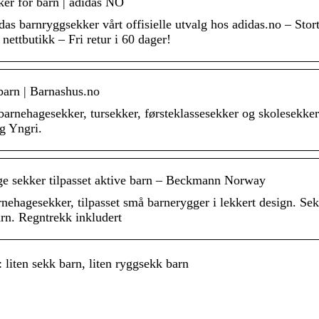
er for barn | adidas NO
as barnryggsekker vårt offisielle utvalg hos adidas.no – Stort
e nettbutikk – Fri retur i 60 dager!
 barn | Barnashus.no
 barnehagesekker, tursekker, førsteklassesekker og skolesek
g Yngri.
e sekker tilpasset aktive barn – Beckmann Norway
nehagesekker, tilpasset små barnerygger i lekkert design. Sek
arn. Regntrekk inkludert
liten sekk barn, liten ryggsekk barn