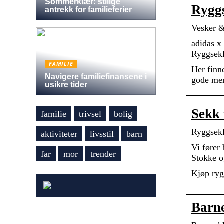
Sommerklær: stilige
Ryggs
antrekk for familieferier
Vesker &
adidas x
Ryggsekk
FAMILIE
Her finne
Navigere familiefinansene i
gode mer
usikre tider
Sekk 
familie
trivsel
bolig
Ryggsekk
aktiviteter
livsstil
barn
Vi fører
far
mor
trender
Stokke o
Kjøp ryg
Barne