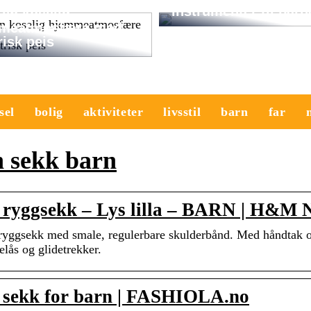
instrumenter til barn
en koselig
meatmosfære med
risk peis
sel
bolig
aktiviteter
livsstil
barn
far
n sekk barn
 ryggsekk – Lys lilla – BARN | H&M
 ryggsekk med smale, regulerbare skulderbånd. Med håndtak 
elås og glidetrekker.
 sekk for barn | FASHIOLA.no