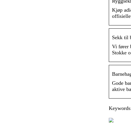
Ryggsekk
Kjøp adid
offisiell
Sekk til
Vi fører
Stokke o
Barnehag
Gode bar
aktive b
Keywords: 