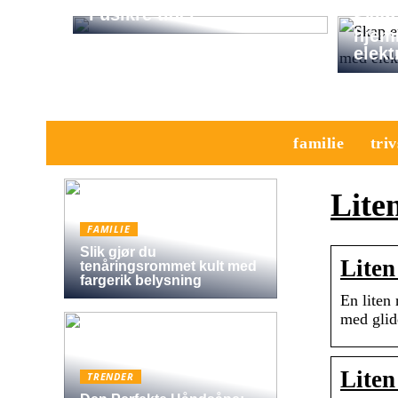
i usikre tider
Skap 
hjem
elekt
familie
triv
Lite
FAMILIE
Slik gjør du
Liten
tenåringsrommet kult med
fargerik belysning
En liten
med glid
Liten
TRENDER