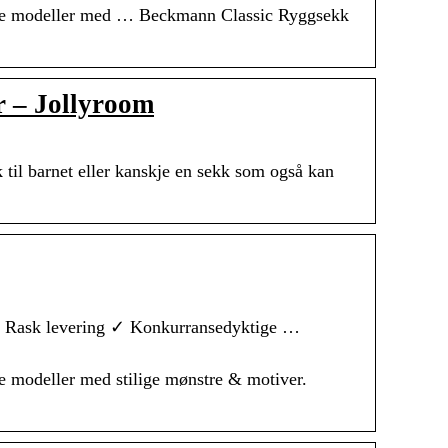
ulige modeller med … Beckmann Classic Ryggsekk
r – Jollyroom
k til barnet eller kanskje en sekk som også kan
 ✓ Rask levering ✓ Konkurransedyktige …
ge modeller med stilige mønstre & motiver.