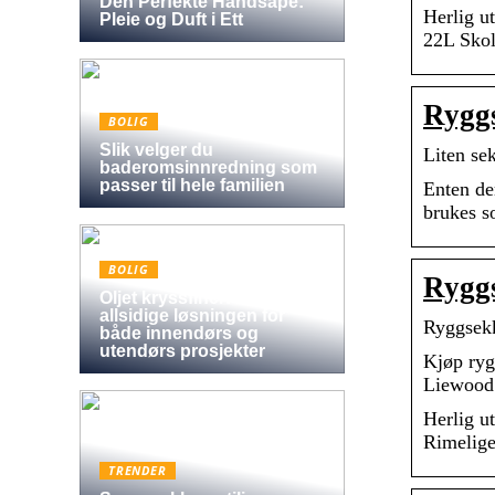
Den Perfekte Håndsåpe:
Herlig u
Pleie og Duft i Ett
22L Skol
Ryggs
BOLIG
Slik velger du
Liten se
baderomsinnredning som
passer til hele familien
Enten der
brukes s
BOLIG
Ryggs
Oljet kryssfiner: Den
allsidige løsningen for
Ryggsekk
både innendørs og
utendørs prosjekter
Kjøp ryg
Liewood
Herlig u
Rimelige
TRENDER