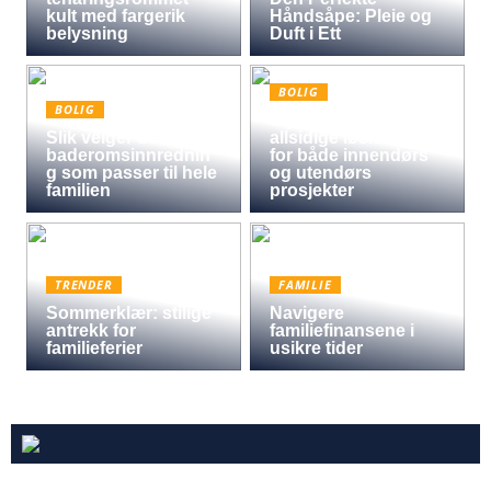
kult med fargerik
Håndsåpe: Pleie og
belysning
Duft i Ett
BOLIG
BOLIG
Oljet kryssfiner: Den
Slik velger du
allsidige løsningen
baderomsinnrednin
for både innendørs
g som passer til hele
og utendørs
familien
prosjekter
TRENDER
FAMILIE
Sommerklær: stilige
Navigere
antrekk for
familiefinansene i
familieferier
usikre tider