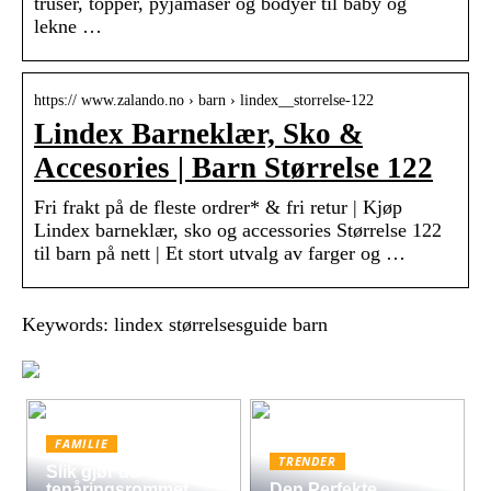
truser, topper, pyjamaser og bodyer til baby og
lekne …
https:// www.zalando.no › barn › lindex__storrelse-122
Lindex Barneklær, Sko &
Accesories | Barn Størrelse 122
Fri frakt på de fleste ordrer* & fri retur | Kjøp
Lindex barneklær, sko og accessories Størrelse 122
til barn på nett | Et stort utvalg av farger og …
Keywords: lindex størrelsesguide barn
FAMILIE
TRENDER
Slik gjør du
tenåringsrommet
Den Perfekte