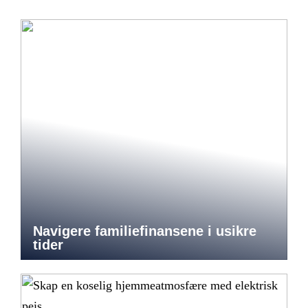
Navigere familiefinansene i usikre
tider