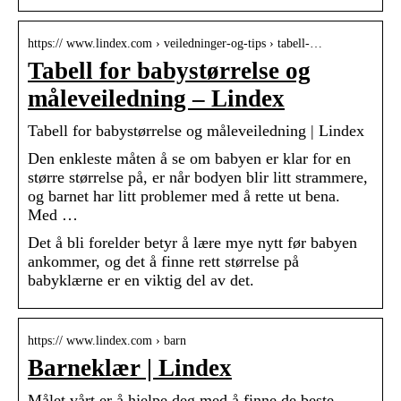
https:// www.lindex.com › veiledninger-og-tips › tabell-…
Tabell for babystørrelse og
måleveiledning – Lindex
Tabell for babystørrelse og måleveiledning | Lindex
Den enkleste måten å se om babyen er klar for en
større størrelse på, er når bodyen blir litt strammere,
og barnet har litt problemer med å rette ut bena.
Med …
Det å bli forelder betyr å lære mye nytt før babyen
ankommer, og det å finne rett størrelse på
babyklærne er en viktig del av det.
https:// www.lindex.com › barn
Barneklær | Lindex
Målet vårt er å hjelpe deg med å finne de beste