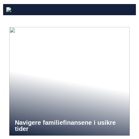
Navigere familiefinansene i usikre
tider