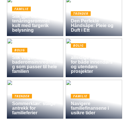
FAMILIE
TRENDER
Slik gjør du
tenåringsrommet
Den Perfekte
kult med fargerik
Håndsåpe: Pleie og
belysning
Duft i Ett
BOLIG
BOLIG
Oljet kryssfiner: Den
Slik velger du
allsidige løsningen
baderomsinnrednin
for både innendørs
g som passer til hele
og utendørs
familien
prosjekter
TRENDER
FAMILIE
Sommerklær: stilige
Navigere
antrekk for
familiefinansene i
familieferier
usikre tider