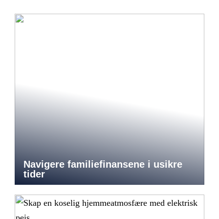
Navigere familiefinansene i usikre
tider