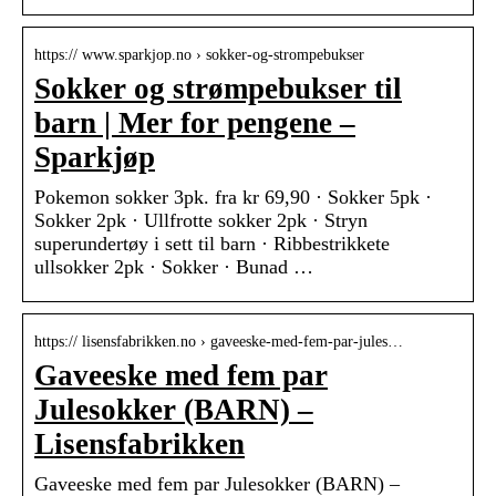
https:// www.sparkjop.no › sokker-og-strompebukser
Sokker og strømpebukser til
barn | Mer for pengene –
Sparkjøp
Pokemon sokker 3pk. fra kr 69,90 · Sokker 5pk ·
Sokker 2pk · Ullfrotte sokker 2pk · Stryn
superundertøy i sett til barn · Ribbestrikkete
ullsokker 2pk · Sokker · Bunad …
https:// lisensfabrikken.no › gaveeske-med-fem-par-jules…
Gaveeske med fem par
Julesokker (BARN) –
Lisensfabrikken
Gaveeske med fem par Julesokker (BARN) –