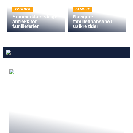
TRENDER
FAMILIE
Sommerklær: stilige
Navigere
antrekk for
familiefinansene i
familieferier
usikre tider