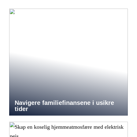
Navigere familiefinansene i usikre
tider