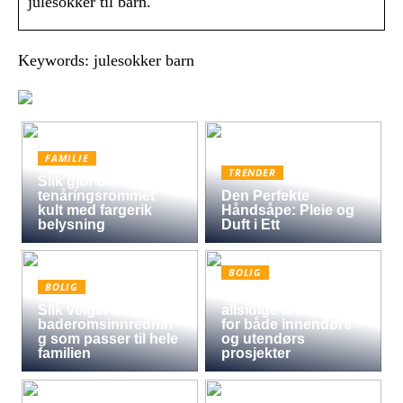
julesokker til barn.
Keywords: julesokker barn
FAMILIE
TRENDER
Slik gjør du
tenåringsrommet
Den Perfekte
kult med fargerik
Håndsåpe: Pleie og
belysning
Duft i Ett
BOLIG
BOLIG
Oljet kryssfiner: Den
Slik velger du
allsidige løsningen
baderomsinnrednin
for både innendørs
g som passer til hele
og utendørs
familien
prosjekter