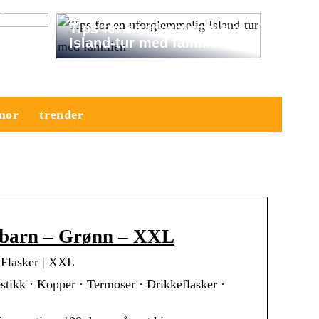
a
Tips for en uforglemmelig
Island-tur med familien
mor
trender
 barn – Grønn – XXL
 Flasker | XXL
estikk · Kopper · Termoser · Drikkeflasker ·