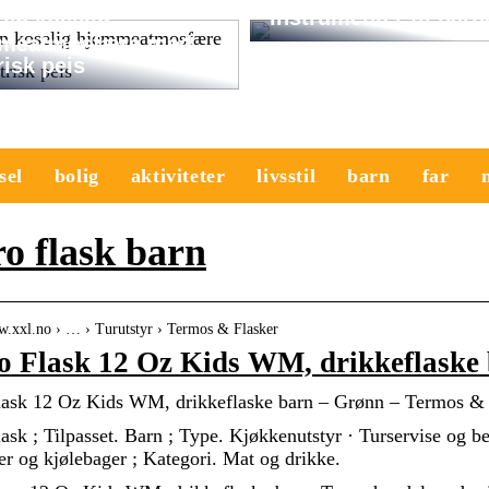
instrumenter til barn
en koselig
meatmosfære med
risk peis
sel
bolig
aktiviteter
livsstil
barn
far
o flask barn
ww.xxl.no › … › Turutstyr › Termos & Flasker
o Flask 12 Oz Kids WM, drikkeflaske
ask 12 Oz Kids WM, drikkeflaske barn – Grønn – Termos &
ask ; Tilpasset. Barn ; Type. Kjøkkenutstyr · Turservise og b
r og kjølebager ; Kategori. Mat og drikke.