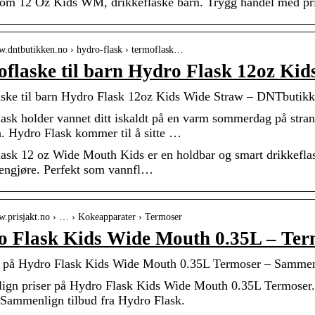
om 12 Oz Kids WM, drikkeflaske barn. Trygg handel med pris
ww.dntbutikken.no › hydro-flask › termoflask…
flaske til barn Hydro Flask 12oz Ki
ske til barn Hydro Flask 12oz Kids Wide Straw – DNTbutik
ask holder vannet ditt iskaldt på en varm sommerdag på stran
n. Hydro Flask kommer til å sitte …
ask 12 oz Wide Mouth Kids er en holdbar og smart drikkeflaske
rengjøre. Perfekt som vannfl…
w.prisjakt.no › … › Kokeapparater › Termoser
 Flask Kids Wide Mouth 0.35L – Term
s på Hydro Flask Kids Wide Mouth 0.35L Termoser – Sammenli
gn priser på Hydro Flask Kids Wide Mouth 0.35L Termoser. Fi
. Sammenlign tilbud fra Hydro Flask.