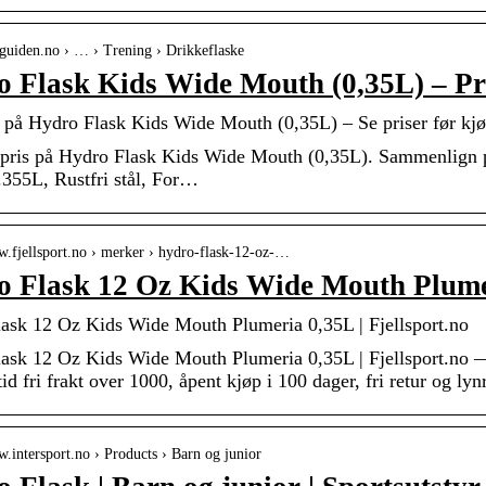
isguiden.no › … › Trening › Drikkeflaske
 Flask Kids Wide Mouth (0,35L) – Pr
s på Hydro Flask Kids Wide Mouth (0,35L) – Se priser før kj
 pris på Hydro Flask Kids Wide Mouth (0,35L). Sammenlign pri
355L, Rustfri stål, For…
w.fjellsport.no › merker › hydro-flask-12-oz-…
o Flask 12 Oz Kids Wide Mouth Plume
ask 12 Oz Kids Wide Mouth Plumeria 0,35L | Fjellsport.no
ask 12 Oz Kids Wide Mouth Plumeria 0,35L | Fjellsport.no — 
ltid fri frakt over 1000, åpent kjøp i 100 dager, fri retur og lyn
w.intersport.no › Products › Barn og junior