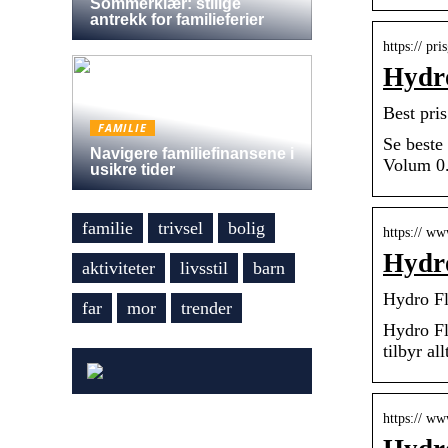
Sommerklær: stilige
antrekk for familieferier
https:// pr
Hydro
Best pri
FAMILIE
Se beste
Navigere familiefinansene i
Volum 0.
usikre tider
familie
trivsel
bolig
https:// ww
Hydr
aktiviteter
livsstil
barn
Hydro Fl
far
mor
trender
Hydro Fl
tilbyr al
https:// ww