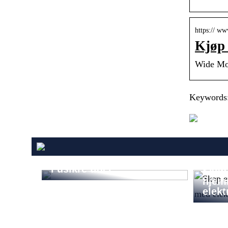
https:// w
Kjøp 
Wide Mou
Keywords:
Navigere familiefinansene
i usikre tider
Skap 
hjem
elekt