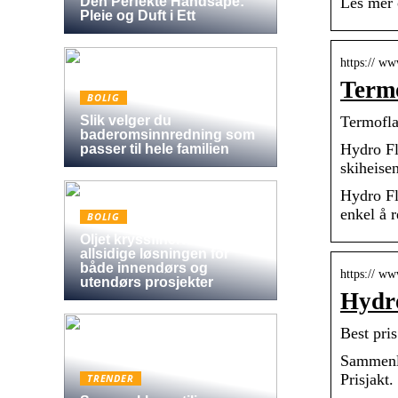
Den Perfekte Håndsåpe:
Les mer 
Pleie og Duft i Ett
https:// w
Termo
BOLIG
Slik velger du
Termofla
baderomsinnredning som
Hydro Fl
passer til hele familien
skiheise
Hydro Fl
enkel å 
BOLIG
Oljet kryssfiner: Den
allsidige løsningen for
både innendørs og
https:// ww
utendørs prosjekter
Hydro
Best pri
Sammenli
Prisjakt
TRENDER