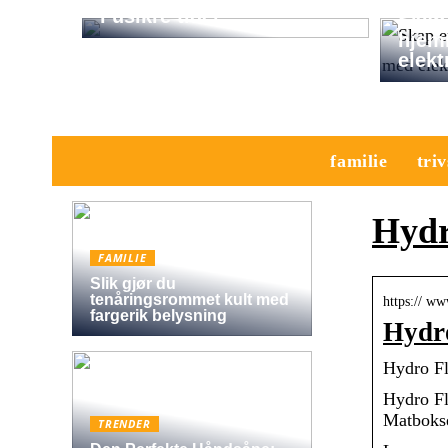
i usikre tider
Skap 
hjem
elekt
familie
triv
Hydr
FAMILIE
Slik gjør du
tenåringsrommet kult med
https:// w
fargerik belysning
Hydr
Hydro Fl
Hydro Fl
Matbokse
TRENDER