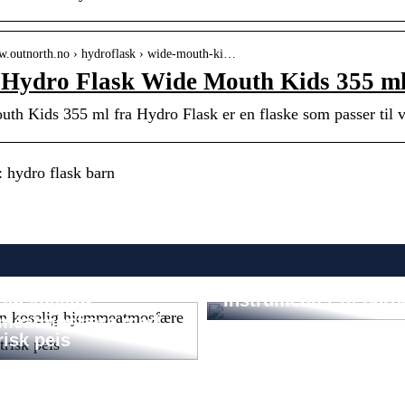
ww.outnorth.no › hydroflask › wide-mouth-ki…
Hydro Flask Wide Mouth Kids 355 ml
th Kids 355 ml fra Hydro Flask er en flaske som passer til 
 hydro flask barn
Slik sparer du store
penger når du skal h
instrumenter til barn
en koselig
meatmosfære med
risk peis