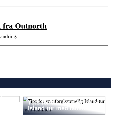
 fra Outnorth
vandring.
andle
a
Tips for en uforglemmelig
Island-tur med familien