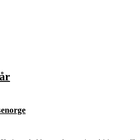
 år
lsenorge