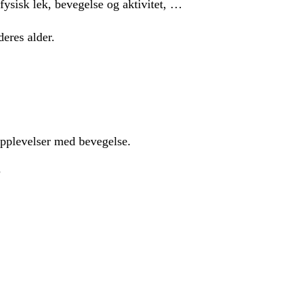
ysisk lek, bevegelse og aktivitet, …
eres alder.
 opplevelser med bevegelse.
?