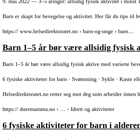
9. mai 2022 — 3–5 åringer: allsidig fysisk aktivitet i minst 1
Barn er skapt for bevegelse og aktivitet. Her får du tips til hv
https:// www.helsedirektoratet.no › barn-og-unge › barn…
Barn 1–5 år bør være allsidig fysisk
Barn 1–5 år bør være allsidig fysisk aktive med varierte beve
6 fysiske aktiviteter for barn · Svømming · Sykle · Kaste el
Helsedirektoratet.no retter seg mot deg som arbeider innen 
https:// duermamma.no › … › Idrett og aktiviteter
6 fysiske aktiviteter for barn i alder