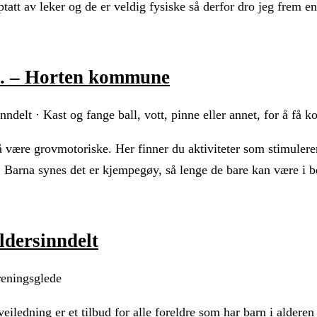
opptatt av leker og de er veldig fysiske så derfor dro jeg fre
sk. – Horten kommune
nndelt · Kast og fange ball, vott, pinne eller annet, for å få
 i å være grovmotoriske. Her finner du aktiviteter som stimuler
ne. Barna synes det er kjempegøy, så lenge de bare kan være i 
aldersinndelt
Treningsglede
eiledning er et tilbud for alle foreldre som har barn i alde