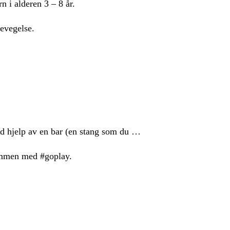
n i alderen 3 – 8 år.
bevegelse.
ved hjelp av en bar (en stang som du …
sammen med #goplay.