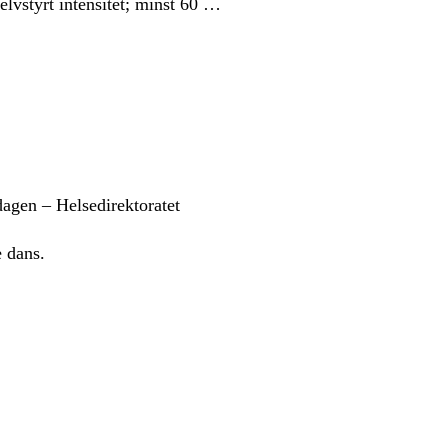
selvstyrt intensitet; minst 60 …
 dagen – Helsedirektoratet
e dans.