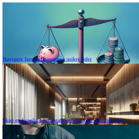
Navigere familiefinansene i usikre tider
Skap en koselig hjemmeatmosfære med elektrisk peis