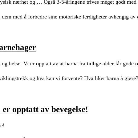
 fysisk nærhet og … Også 3-5-åringene trives meget godt med f
e dem med å forbedre sine motoriske ferdigheter avhengig av d
barnehager
 og helse. Vi er opptatt av at barna fra tidlige alder får gode
iklingstrekk og hva kan vi forvente? Hva liker barna å gjøre
i er opptatt av bevegelse!
se!