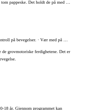
m en tom pappeske. Det holdt de på med …
 kontroll på bevegelser. · Vær med på …
er de grovmotoriske ferdighetene. Det er
bevegelse.
ren 0-18 år. Gjennom programmet kan