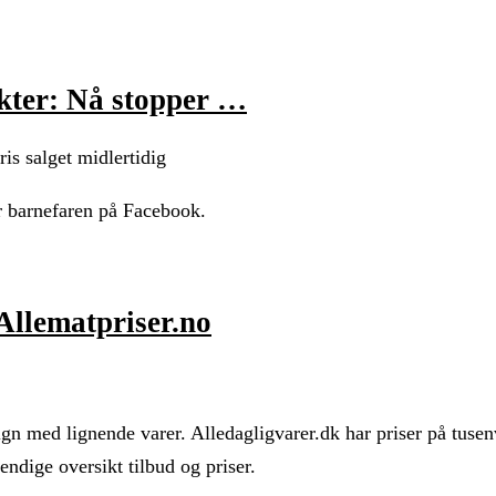
ikter: Nå stopper …
is salget midlertidig
r barnefaren på Facebook.
 Allematpriser.no
gn med lignende varer. Alledagligvarer.dk har priser på tusenv
ndige oversikt tilbud og priser.