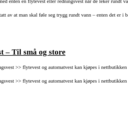
med enten en flytevest eller redningsvest når de leker rundt v
att av at man skal føle seg trygg rundt vann – enten det er i 
t – Til små og store
ningsvest >> flytevest og automatvest kan kjøpes i nettbutikken 
ningsvest >> flytevest og automatvest kan kjøpes i nettbutikken