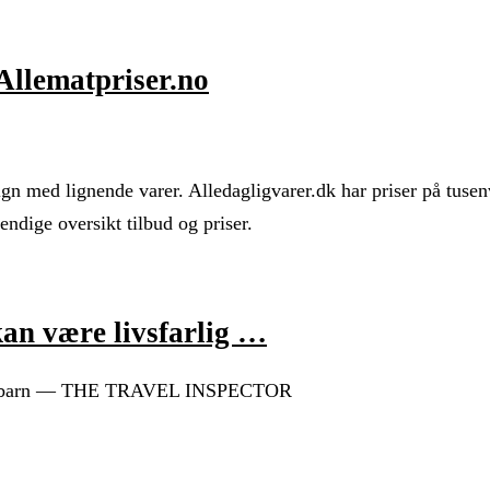
 Allematpriser.no
gn med lignende varer. Alledagligvarer.dk har priser på tusenv
ndige oversikt tilbud og priser.
an være livsfarlig …
g for barn — THE TRAVEL INSPECTOR