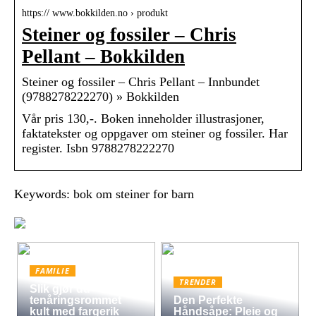
https:// www.bokkilden.no › produkt
Steiner og fossiler – Chris
Pellant – Bokkilden
Steiner og fossiler – Chris Pellant – Innbundet
(9788278222270) » Bokkilden
Vår pris 130,-. Boken inneholder illustrasjoner,
faktatekster og oppgaver om steiner og fossiler. Har
register. Isbn 9788278222270
Keywords: bok om steiner for barn
FAMILIE
TRENDER
Slik gjør du
tenåringsrommet
Den Perfekte
kult med fargerik
Håndsåpe: Pleie og