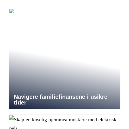
Navigere familiefinansene i usikre
tider