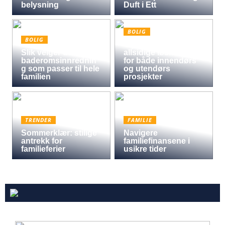
belysning
Duft i Ett
BOLIG
BOLIG
Oljet kryssfiner: Den
Slik velger du
allsidige løsningen
baderomsinnrednin
for både innendørs
g som passer til hele
og utendørs
familien
prosjekter
TRENDER
FAMILIE
Sommerklær: stilige
Navigere
antrekk for
familiefinansene i
familieferier
usikre tider