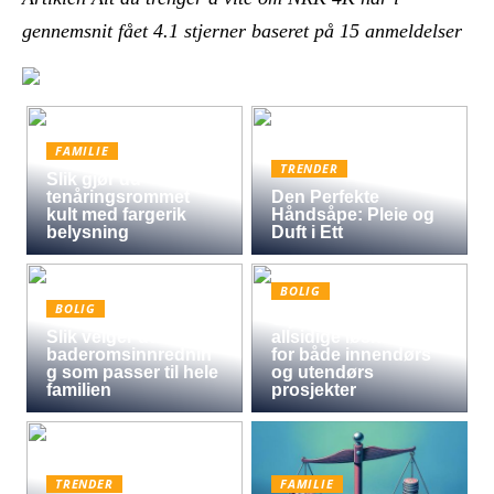
gennemsnit fået
4.1
stjerner baseret på
15
anmeldelser
FAMILIE
TRENDER
Slik gjør du
tenåringsrommet
Den Perfekte
kult med fargerik
Håndsåpe: Pleie og
belysning
Duft i Ett
BOLIG
BOLIG
Oljet kryssfiner: Den
Slik velger du
allsidige løsningen
baderomsinnrednin
for både innendørs
g som passer til hele
og utendørs
familien
prosjekter
TRENDER
FAMILIE