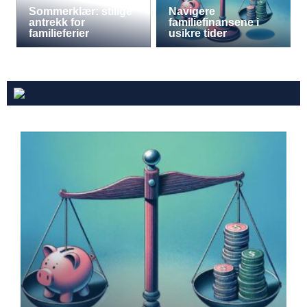
Sommerklær: stilige
Navigere
antrekk for
familiefinansene i
familieferier
usikre tider