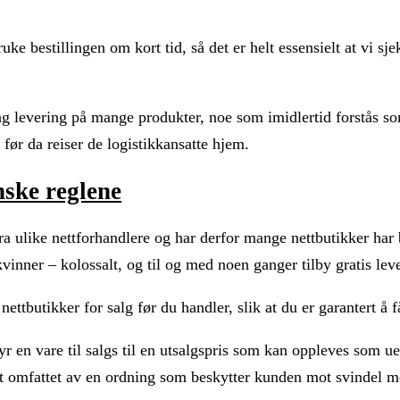
 bestillingen om kort tid, så det er helt essensielt at vi sjek
 levering på mange produkter, noe som imidlertid forstås som a
r før da reiser de logistikkansatte hjem.
nske reglene
ra ulike nettforhandlere og har derfor mange nettbutikker har b
vinner – kolossalt, og til og med noen ganger tilby gratis lev
nettbutikker for salg før du handler, slik at du er garantert å f
r en vare til salgs til en utsalgspris som kan oppleves som uen
rt omfattet av en ordning som beskytter kunden mot svindel me