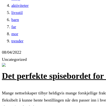
aktiviteter
livsstil
barn
far
mor
trender
08/04/2022
Uncategorized
Det perfekte spisebordet for
Mange nettselskaper tilbyr heldigvis mange forskjellige frakt
fleksibelt å kunne hente bestillingen når den passer inn i h