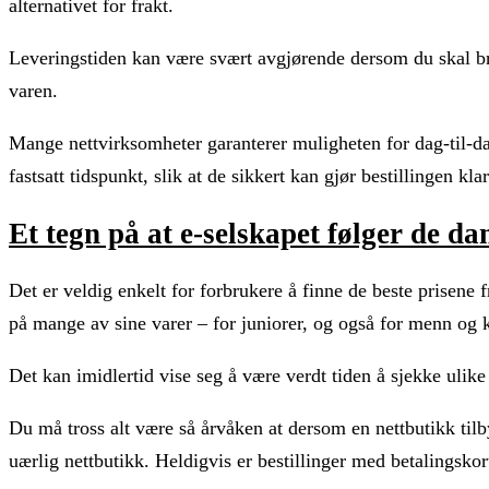
alternativet for frakt.
Leveringstiden kan være svært avgjørende dersom du skal bruke
varen.
Mange nettvirksomheter garanterer muligheten for dag-til-dag
fastsatt tidspunkt, slik at de sikkert kan gjør bestillingen kla
Et tegn på at e-selskapet følger de da
Det er veldig enkelt for forbrukere å finne de beste prisene f
på mange av sine varer – for juniorer, og også for menn og k
Det kan imidlertid vise seg å være verdt tiden å sjekke ulike 
Du må tross alt være så årvåken at dersom en nettbutikk tilby
uærlig nettbutikk. Heldigvis er bestillinger med betalingsko